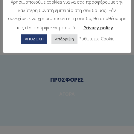
Χρησιμοποιούμε cookies για να σας προσφέρουμε την
καλύτερη δυνατή εμπειρία στη σελίδα μας. Εάν
Πρόσφατα
συνεχίσετε να χρησιμοποιείτε τη σελίδα, θα υποθέσουμε
πως είστε σύμφωνοι με αυτό.
Privacy policy
Ρυθμίσεις Cookie
ΑΠΟΔΟΧΗ
Απόρριψη
ΠΡΟΣΦΟΡΈΣ
ΑΓΟΡΆ