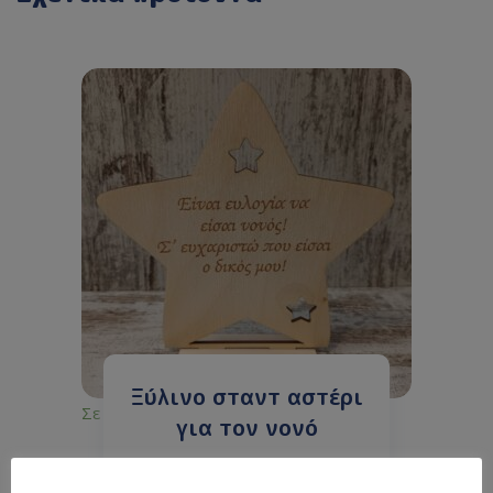
Ξύλινο σταντ αστέρι
Σε απόθεμα
για τον νονό
12.00
€
με ΦΠΑ