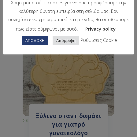
Χρησιμοποιούμε cookies για να σας προσφέρουμε την
καλύτερη δυνατή εμπειρία στη σελίδα μας. Εάν
συνεχίσετε να χρησιμοποιείτε τη σελίδα, θα υποθέσουμε
πως είστε σύμφωνοι με αυτό.
Privacy policy
Ρυθμίσεις Cookie
ΑΠΟΔΟΧΗ
Απόρριψη
Ξύλινο σταντ δωράκι
Σε απόθεμα
για γιατρό
γυναικολόγο