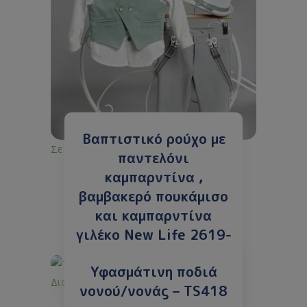
Βαπτιστικό ρούχο με
Σε απόθεμα
παντελόνι
καμπαρντίνα ,
βαμβακερό πουκάμισο
και καμπαρντίνα
γιλέκο New Life 2619-
2
Υφασμάτινη ποδιά
149.00
€
99.00
€
με ΦΠΑ
Διαθέσιμο κατόπιν παραγγελίας
νονού/νονάς – TS418