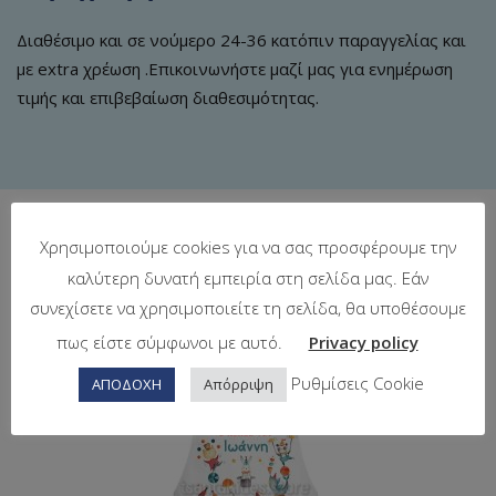
Διαθέσιμο και σε νούμερο 24-36 κατόπιν παραγγελίας και
με extra χρέωση .Επικοινωνήστε μαζί μας για ενημέρωση
τιμής και επιβεβαίωση διαθεσιμότητας.
Χρησιμοποιούμε cookies για να σας προσφέρουμε την
Σχετικά προϊόντα
καλύτερη δυνατή εμπειρία στη σελίδα μας. Εάν
συνεχίσετε να χρησιμοποιείτε τη σελίδα, θα υποθέσουμε
πως είστε σύμφωνοι με αυτό.
Privacy policy
Ρυθμίσεις Cookie
ΑΠΟΔΟΧΗ
Απόρριψη