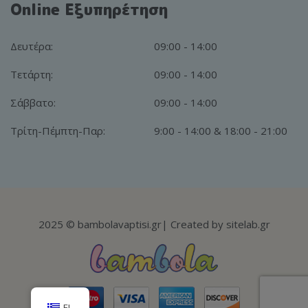
Online Εξυπηρέτηση
Δευτέρα:
09:00 - 14:00
Τετάρτη:
09:00 - 14:00
Σάββατο:
09:00 - 14:00
Τρίτη-Πέμπτη-Παρ:
9:00 - 14:00 & 18:00 - 21:00
2025
© bambolavaptisi.gr
| Created by
sitelab.gr
EL