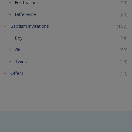
For teachers
(29)
Difference
(24)
Baptism invitations
(153)
Boy
(74)
Girl
(60)
Twins
(19)
Offers
(14)