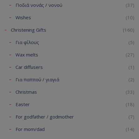
Ποδιά νονάς / νονού
(37)
Wishes
(10)
Christening Gifts
(160)
Για φίλους
(5)
Wax melts
(27)
Car diffusers
(1)
Για παππού / γιαγιά
(2)
Christmas
(33)
Easter
(18)
For godfather / godmother
(7)
For mom/dad
(14)