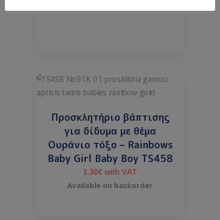
Προσκλητήριο βάπτισης
για δίδυμα με θέμα
Ουράνιο τόξο – Rainbows
Baby Girl Baby Boy TS458
1.30
€
with VAT
Available on backorder