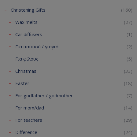
Christening Gifts
(160)
Wax melts
(27)
Car diffusers
(1)
Για παππού / γιαγιά
(2)
Για φίλους
(5)
Christmas
(33)
Easter
(18)
For godfather / godmother
(7)
For mom/dad
(14)
For teachers
(29)
Difference
(24)