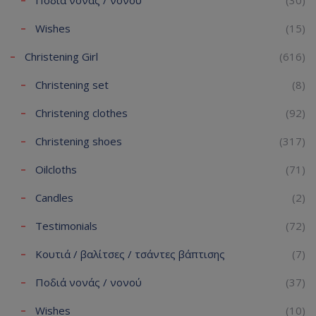
Wishes
(15)
Christening Girl
(616)
Christening set
(8)
Christening clothes
(92)
Christening shoes
(317)
Oilcloths
(71)
Candles
(2)
Testimonials
(72)
Κουτιά / βαλίτσες / τσάντες βάπτισης
(7)
Ποδιά νονάς / νονού
(37)
Wishes
(10)