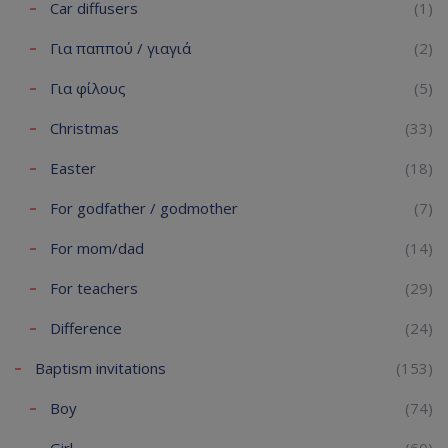
Car diffusers
(1)
Για παππού / γιαγιά
(2)
Για φίλους
(5)
Christmas
(33)
Easter
(18)
For godfather / godmother
(7)
For mom/dad
(14)
For teachers
(29)
Difference
(24)
Baptism invitations
(153)
Boy
(74)
Girl
(60)