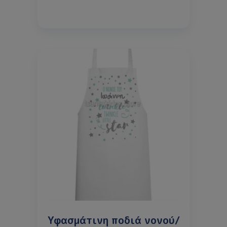
Υφασμάτινη ποδιά νονού/