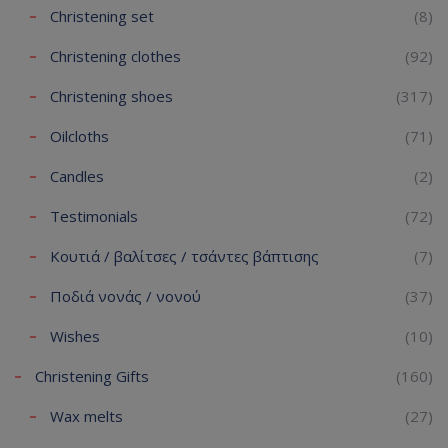
Christening set
(8)
Christening clothes
(92)
Christening shoes
(317)
Oilcloths
(71)
Candles
(2)
Testimonials
(72)
Κουτιά / βαλίτσες / τσάντες βάπτισης
(7)
Ποδιά νονάς / νονού
(37)
Wishes
(10)
Christening Gifts
(160)
Wax melts
(27)