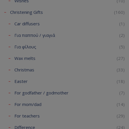
Wishes
(10)
Christening Gifts
(160)
Car diffusers
(1)
Για παππού / γιαγιά
(2)
Για φίλους
(5)
Wax melts
(27)
Christmas
(33)
Easter
(18)
For godfather / godmother
(7)
For mom/dad
(14)
For teachers
(29)
Difference
(24)